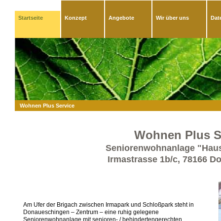
Startseite
Konzept
Angebote
Wir über uns
Dat
Wohnen Plus Service
Wohnen Plus S
Seniorenwohnanlage "Haus
Irmastrasse 1b/c, 78166 
Am Ufer der Brigach zwischen Irmapark und Schloßpark steht in
Donaueschingen – Zentrum – eine ruhig gelegene
Seniorenwohnanlage mit senioren- / behindertengerechten